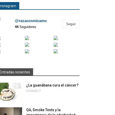
Instagram
@razacosmicamx
Seguir
44
Seguidores
Entradas recientes
¿La guanábana cura el cáncer?
21/04/2017
QA, Smoke Tests y la