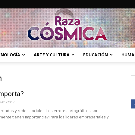
ECNOLOGÍA
ARTE Y CULTURA
EDUCACIÓN
HUMA
Raza
n
Importa?
Cósmica
8/05/2017
teclados y redes sociales. Los errores ortográficos son
lmente tienen importancia? Para los líderes empresariales y