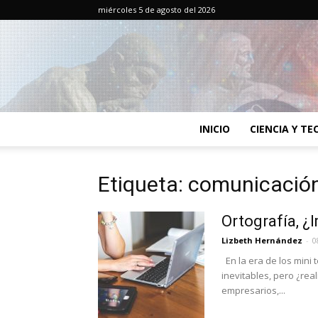
miércoles 5 de agosto del 2026
INICIO
CIENCIA Y T
Etiqueta: comunicació
Ortografía, ¿
Lizbeth Hernández
-
0
En la era de los mini 
inevitables, pero ¿rea
empresarios,...