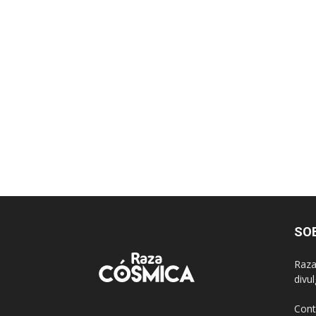
SO
Raza
divu
Cont