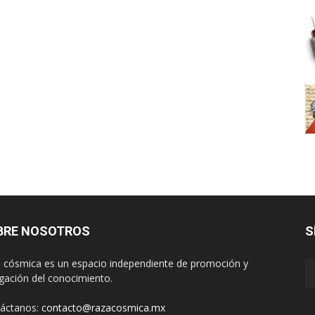
BRE NOSOTROS
S
 cósmica es un espacio independiente de promoción y
lgación del conocimiento.
áctanos:
contacto@razacosmica.mx