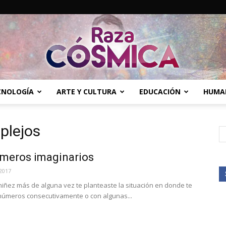
ECNOLOGÍA
ARTE Y CULTURA
EDUCACIÓN
HUMA
Raza
plejos
meros imaginarios
Cósmica
2017
iñez más de alguna vez te planteaste la situación en donde te
 números consecutivamente o con algunas...