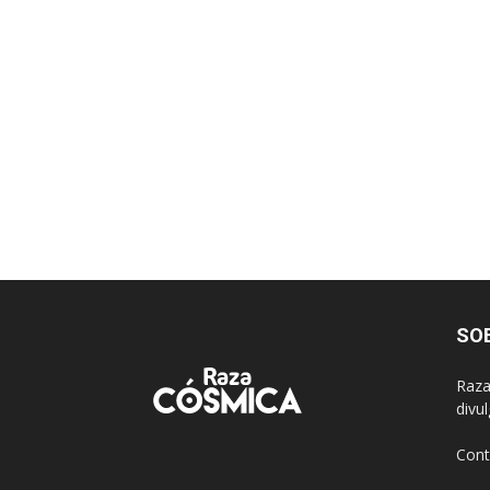
SO
Raza
divu
Cont