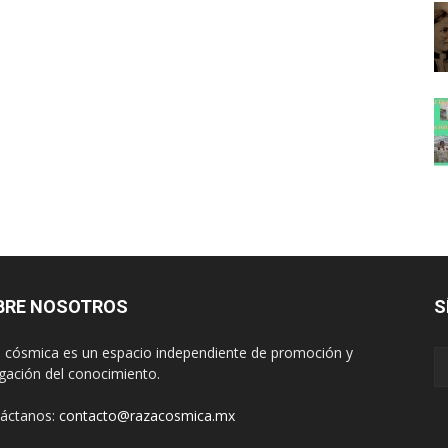
BRE NOSOTROS
S
 cósmica es un espacio independiente de promoción y
lgación del conocimiento.
áctanos:
contacto@razacosmica.mx