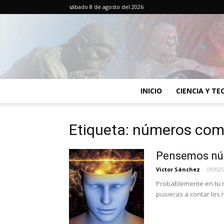
sábado 8 de agosto del 2026
INICIO
CIENCIA Y T
Etiqueta: números com
Pensemos nú
Victor Sánchez
-
09/02/
Probablemente en tu n
pusieras a contar los