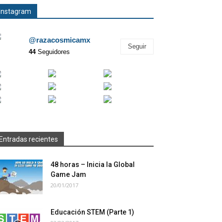
Instagram
@razacosmicamx
Seguir
44
Seguidores
Entradas recientes
48 horas – Inicia la Global
Game Jam
20/01/2017
Educación STEM (Parte 1)