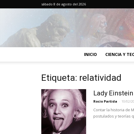
sábado 8 de agosto del 2026
INICIO
CIENCIA Y T
Etiqueta: relatividad
Lady Einstein
Rocio Partida
-
10/02/2
Contar la historia de M
postulados y teorías q