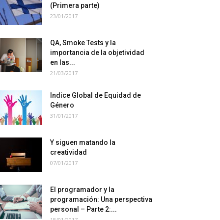
(Primera parte)
23/01/2017
QA, Smoke Tests y la
importancia de la objetividad
en las...
21/03/2017
Indice Global de Equidad de
Género
31/01/2017
Y siguen matando la
creatividad
07/01/2017
El programador y la
programación: Una perspectiva
personal – Parte 2:...
18/01/2017