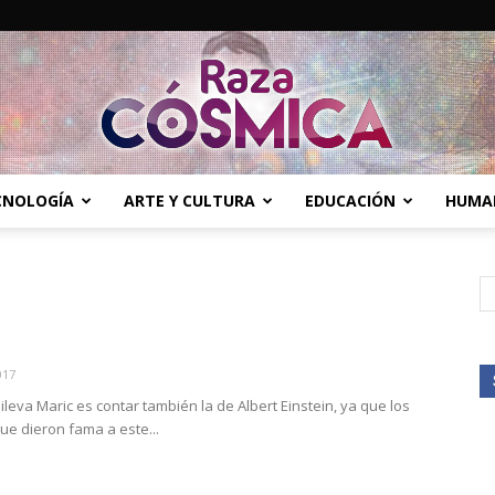
ECNOLOGÍA
ARTE Y CULTURA
EDUCACIÓN
HUMA
Raza
Cósmica
017
ileva Maric es contar también la de Albert Einstein, ya que los
ue dieron fama a este...