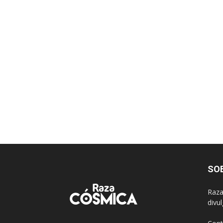
SO
Raza
divu