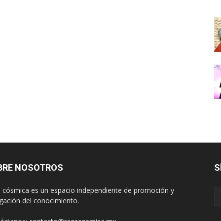
BRE NOSOTROS
S
 cósmica es un espacio independiente de promoción y
lgación del conocimiento.