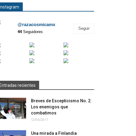
Instagram
@razacosmicamx
Seguir
44
Seguidores
Entradas recientes
Breves de Escepticismo No. 2:
Los enemigos que
combatimos
12/05/2017
Una mirada a Finlandia