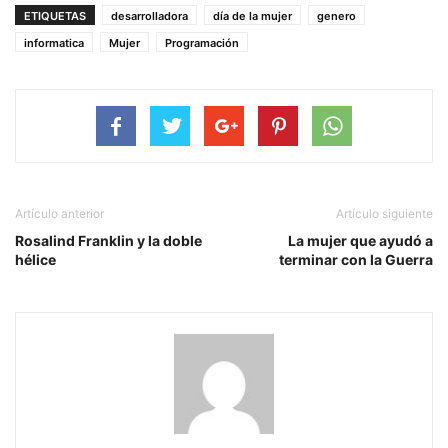
ETIQUETAS
desarrolladora
día de la mujer
genero
informatica
Mujer
Programación
Artículo anterior
Artículo siguiente
Rosalind Franklin y la doble
La mujer que ayudó a
hélice
terminar con la Guerra