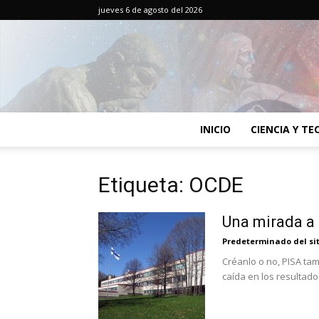
jueves 6 de agosto del 2026
INICIO
CIENCIA Y T
Etiqueta: OCDE
Una mirada a 
Predeterminado del sit
Créanlo o no, PISA ta
caída en los resultado