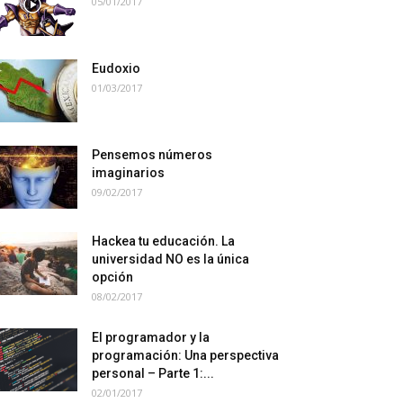
05/01/2017
Eudoxio
01/03/2017
Pensemos números
imaginarios
09/02/2017
Hackea tu educación. La
universidad NO es la única
opción
08/02/2017
El programador y la
programación: Una perspectiva
personal – Parte 1:...
02/01/2017