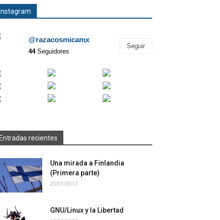
Instagram
@razacosmicamx
Seguir
44
Seguidores
Entradas recientes
Una mirada a Finlandia
(Primera parte)
23/01/2017
GNU/Linux y la Libertad