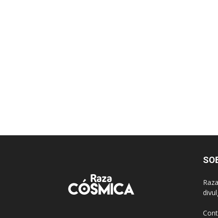
SO
Raza
divu
Cont