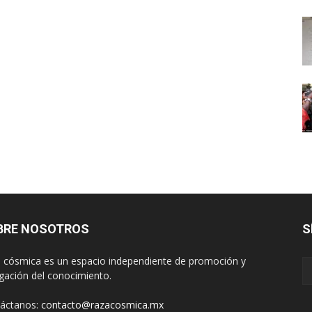
BRE NOSOTROS
S
 cósmica es un espacio independiente de promoción y
lgación del conocimiento.
áctanos:
contacto@razacosmica.mx