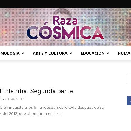
ECNOLOGÍA
ARTE Y CULTURA
EDUCACIÓN
HUMA
Raza
Finlandia. Segunda parte.
Cósmica
io
-
15/02/2017
mbién inquieta a los finlandeses, sobre todo después de su
s del 2012, que ahondaron en los...