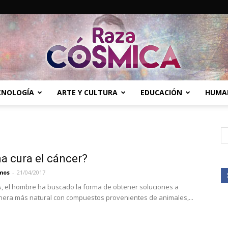
ECNOLOGÍA
ARTE Y CULTURA
EDUCACIÓN
HUMA
Raza
a cura el cáncer?
Cósmica
mos
-
21/04/2017
s, el hombre ha buscado la forma de obtener soluciones a
ra más natural con compuestos provenientes de animales,...