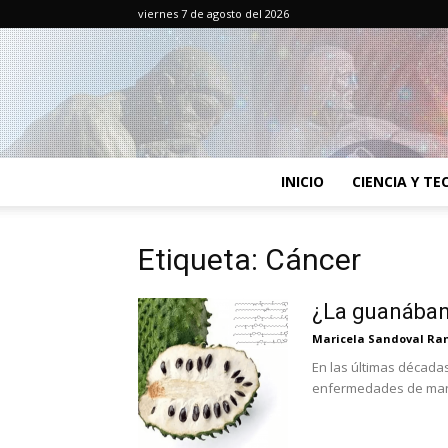
viernes 7 de agosto del 2026
INICIO
CIENCIA Y T
Etiqueta: Cáncer
¿La guanában
Maricela Sandoval Ra
En las últimas década
enfermedades de mane