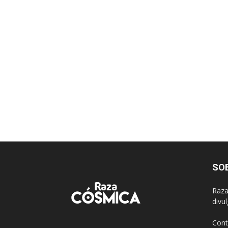
SO
Raza
divu
Cont