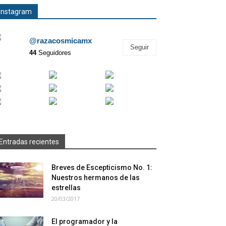
Instagram
@razacosmicamx
Seguir
44
Seguidores
Entradas recientes
Breves de Escepticismo No. 1:
Nuestros hermanos de las
estrellas
20/03/2017
El programador y la