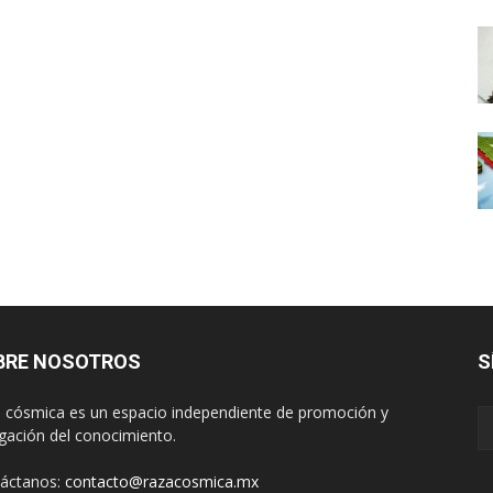
BRE NOSOTROS
S
 cósmica es un espacio independiente de promoción y
lgación del conocimiento.
áctanos:
contacto@razacosmica.mx