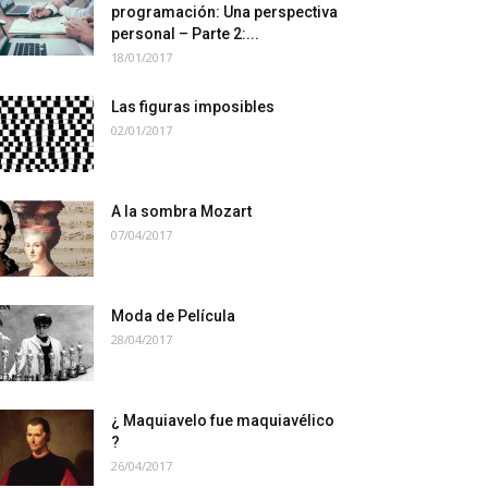
programación: Una perspectiva
personal – Parte 2:...
18/01/2017
Las figuras imposibles
02/01/2017
A la sombra Mozart
07/04/2017
Moda de Película
28/04/2017
¿ Maquiavelo fue maquiavélico
?
26/04/2017