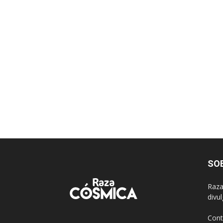
SO
Raza
divu
Cont