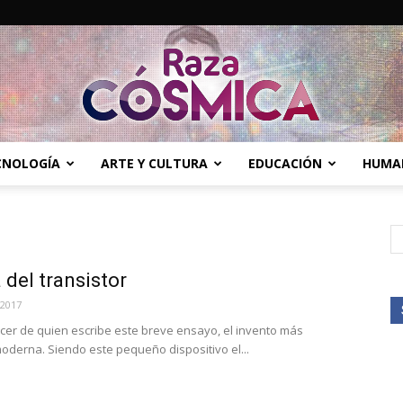
ECNOLOGÍA
ARTE Y CULTURA
EDUCACIÓN
HUMA
Raza
 del transistor
Cósmica
/2017
recer de quien escribe este breve ensayo, el invento más
oderna. Siendo este pequeño dispositivo el...