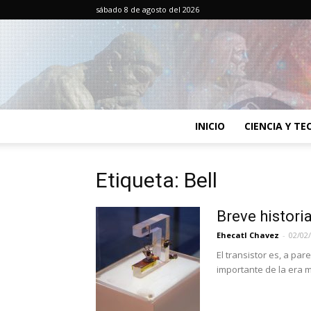
sábado 8 de agosto del 2026
INICIO
CIENCIA Y T
Etiqueta: Bell
Breve historia
Ehecatl Chavez
-
02/02
El transistor es, a pa
importante de la era m