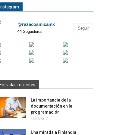
Instagram
@razacosmicamx
Seguir
44
Seguidores
Entradas recientes
La importancia de la
documentación en la
programación
06/02/2017
Una mirada a Finlandia