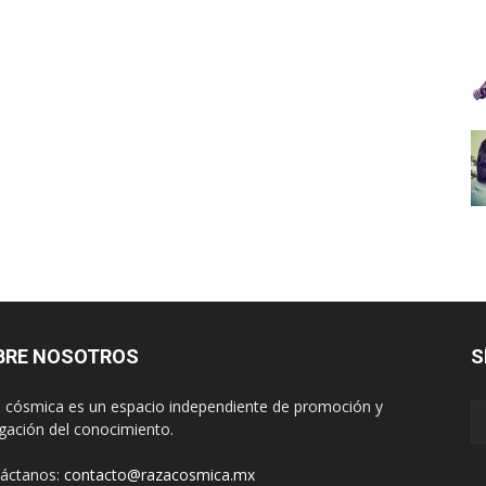
BRE NOSOTROS
S
 cósmica es un espacio independiente de promoción y
lgación del conocimiento.
áctanos:
contacto@razacosmica.mx