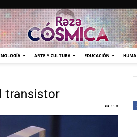
ECNOLOGÍA
ARTE Y CULTURA
EDUCACIÓN
HUMA
Raza
l transistor
Cósmica
1668