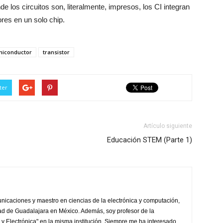
nde los circuitos son, literalmente, impresos, los CI integran
ores en un solo chip.
miconductor
transistor
ter
Artículo siguiente
Educación STEM (Parte 1)
unicaciones y maestro en ciencias de la electrónica y computación,
ad de Guadalajara en México. Además, soy profesor de la
y Electrónica" en la misma institución. Siempre me ha interesado