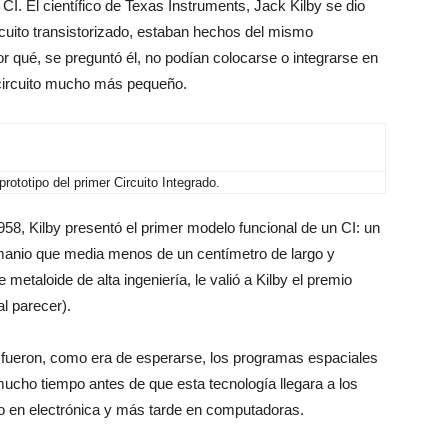
 CI. El científico de Texas Instruments, Jack Kilby se dio
cuito transistorizado, estaban hechos del mismo
 qué, se preguntó él, no podían colocarse o integrarse en
 circuito mucho más pequeño.
rototipo del primer Circuito Integrado.
958, Kilby presentó el primer modelo funcional de un CI: un
rmanio que media menos de un centímetro de largo y
etaloide de alta ingeniería, le valió a Kilby el premio
l parecer).
I fueron, como era de esperarse, los programas espaciales
mucho tiempo antes de que esta tecnología llegara a los
io en electrónica y más tarde en computadoras.