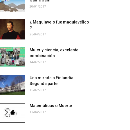
Game Jam
20/01/2017
¿ Maquiavelo fue maquiavélico
?
26/04/2017
Mujer y ciencia, excelente
combinación
14/02/2017
Una mirada a Finlandia.
Segunda parte.
15/02/2017
Matemáticas o Muerte
17/04/2017