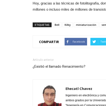
Hoy, gracias a las técnicas de fotolitografía, do
millones o incluso miles de millones de transist
ETIQUETAS
Bell
Kilby
miniaturización
se
COMPARTIR
Facebook
Twit
Artículo anterior
¿Existió el llamado Renacimiento?
Ehecatl Chavez
Ingeniero en electrónica y com
ambos grados por la Universid
"Ingeniería en Comunicaciones 