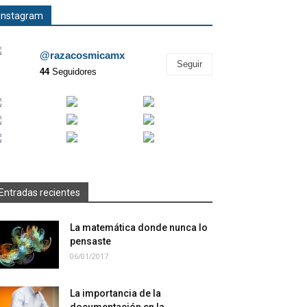
Instagram
@razacosmicamx
Seguir
44
Seguidores
Entradas recientes
La matemática donde nunca lo
pensaste
06/01/2017
La importancia de la