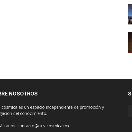
BRE NOSOTROS
S
 cósmica es un espacio independiente de promoción y
lgación del conocimiento.
áctanos:
contacto@razacosmica.mx