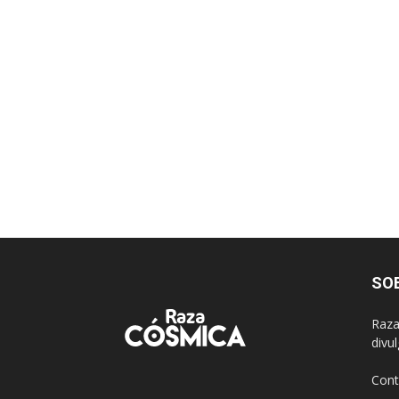
SO
Raza
divu
Cont