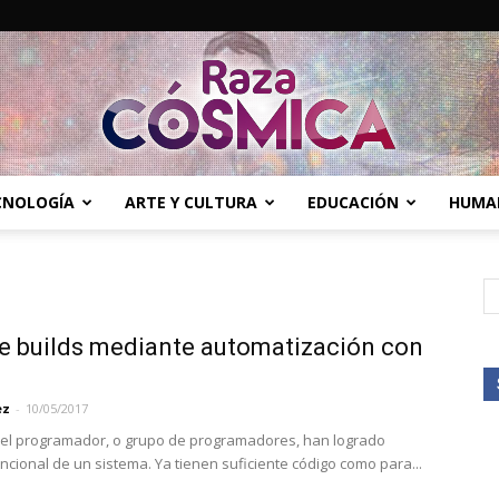
ECNOLOGÍA
ARTE Y CULTURA
EDUCACIÓN
HUMA
Raza
e builds mediante automatización con
Cósmica
ez
-
10/05/2017
 el programador, o grupo de programadores, han logrado
ncional de un sistema. Ya tienen suficiente código como para...