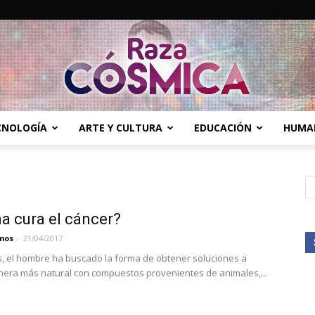
ECNOLOGÍA
ARTE Y CULTURA
EDUCACIÓN
HUMA
Raza
a cura el cáncer?
Cósmica
mos
-
21/04/2017
s, el hombre ha buscado la forma de obtener soluciones a
ra más natural con compuestos provenientes de animales,...