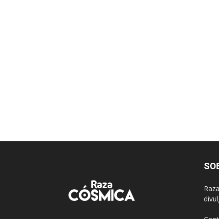
SO
Raza
divu