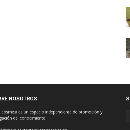
BRE NOSOTROS
S
 cósmica es un espacio independiente de promoción y
lgación del conocimiento.