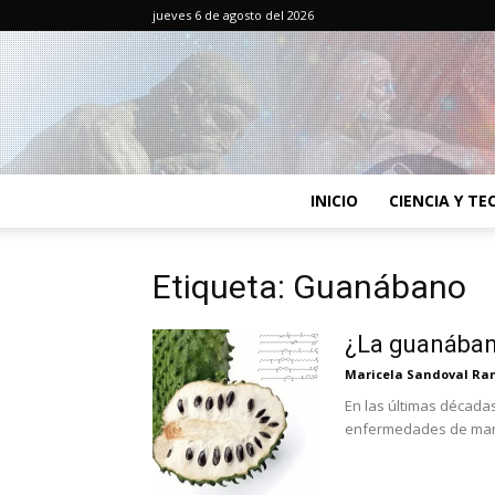
jueves 6 de agosto del 2026
INICIO
CIENCIA Y T
Etiqueta: Guanábano
¿La guanában
Maricela Sandoval Ra
En las últimas década
enfermedades de mane