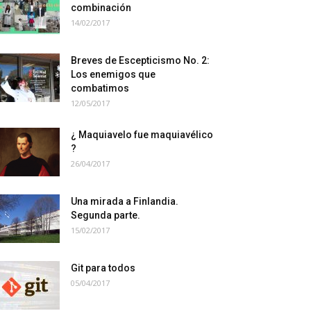
combinación
14/02/2017
Breves de Escepticismo No. 2:
Los enemigos que
combatimos
12/05/2017
¿ Maquiavelo fue maquiavélico
?
26/04/2017
Una mirada a Finlandia.
Segunda parte.
15/02/2017
Git para todos
05/04/2017