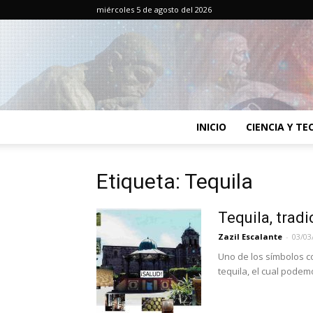
miércoles 5 de agosto del 2026
INICIO
CIENCIA Y T
Etiqueta: Tequila
Tequila, tradi
Zazil Escalante
-
03/03
Uno de los símbolos co
tequila, el cual podem