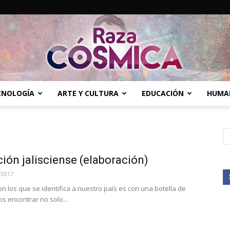
ECNOLOGÍA
ARTE Y CULTURA
EDUCACIÓN
HUMA
Raza
ción jalisciense (elaboración)
Cósmica
/2017
n los que se identifica a nuestro país es con una botella de
os encontrar no solo...