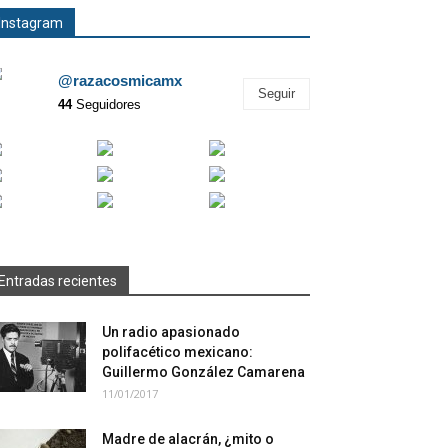
Instagram
@razacosmicamx
Seguir
44
Seguidores
Entradas recientes
Un radio apasionado
polifacético mexicano:
Guillermo González Camarena
11/01/2017
Madre de alacrán, ¿mito o