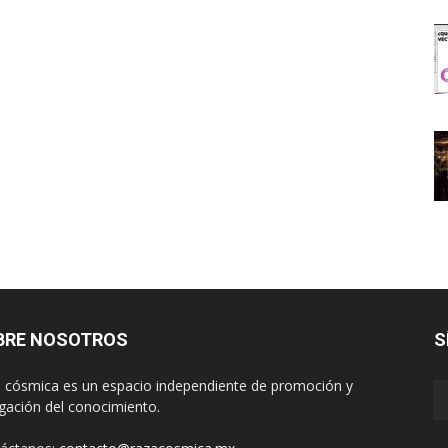
BRE NOSOTROS
S
 cósmica es un espacio independiente de promoción y
lgación del conocimiento.