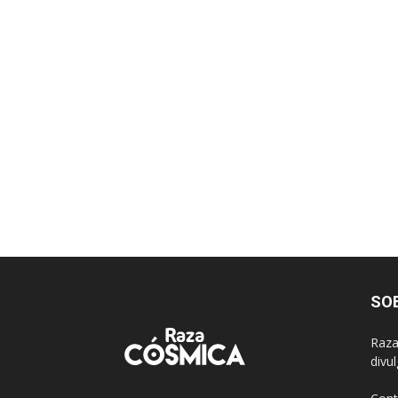
SO
Raza
divu